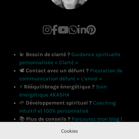
💫
Besoin de clarté ?
Guidance spirituelle
personnalisée « Clarté »
🕊️
Contact avec un défunt ?
Prestation de
communication défunt « L’envol »
⚡
Rééquilibrage énergétique ?
Soin
énergétique AKASHA
🌱
Développement spirituel ?
Coaching
intuitif et 100% personnalisé
📚
Plus de conseils ?
Parcourez mon blog
!
Cookies
Ce site ne fait pas partie du site Facebook ou