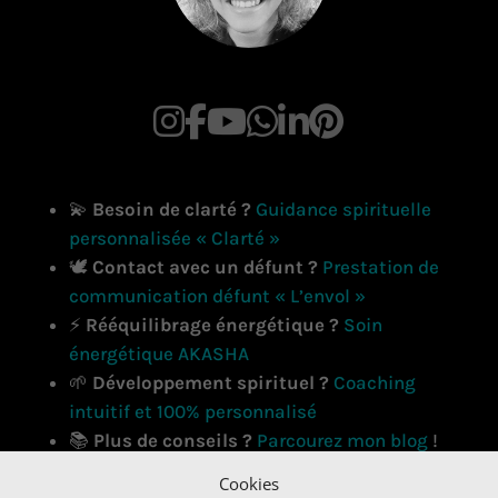
💫
Besoin de clarté ?
Guidance spirituelle
personnalisée « Clarté »
🕊️
Contact avec un défunt ?
Prestation de
communication défunt « L’envol »
⚡
Rééquilibrage énergétique ?
Soin
énergétique AKASHA
🌱
Développement spirituel ?
Coaching
intuitif et 100% personnalisé
📚
Plus de conseils ?
Parcourez mon blog
!
Cookies
Ce site ne fait pas partie du site Facebook ou